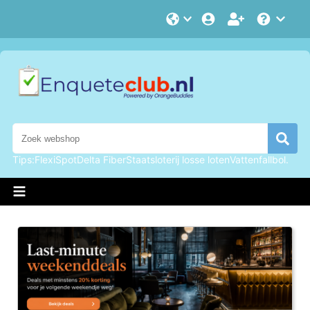
Selecteer
Help
taal
Zoeken
Zoek
Tips:
FlexiSpot
Delta Fiber
Staatsloterij losse loten
Vattenfall
bol.
Welkom
op
EnqueteClub.nl